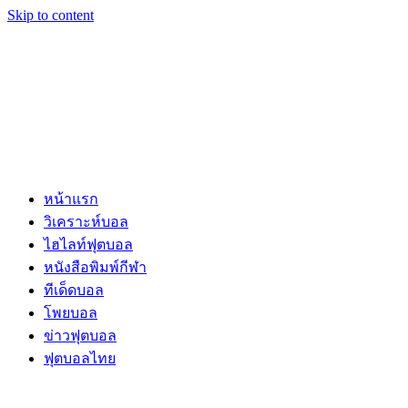
Skip to content
หน้าแรก
วิเคราะห์บอล
ไฮไลท์ฟุตบอล
หนังสือพิมพ์กีฬา
ทีเด็ดบอล
โพยบอล
ข่าวฟุตบอล
ฟุตบอลไทย