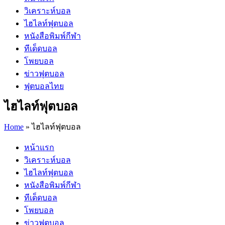
วิเคราะห์บอล
ไฮไลท์ฟุตบอล
หนังสือพิมพ์กีฬา
ทีเด็ดบอล
โพยบอล
ข่าวฟุตบอล
ฟุตบอลไทย
ไฮไลท์ฟุตบอล
Home
»
ไฮไลท์ฟุตบอล
หน้าแรก
วิเคราะห์บอล
ไฮไลท์ฟุตบอล
หนังสือพิมพ์กีฬา
ทีเด็ดบอล
โพยบอล
ข่าวฟุตบอล