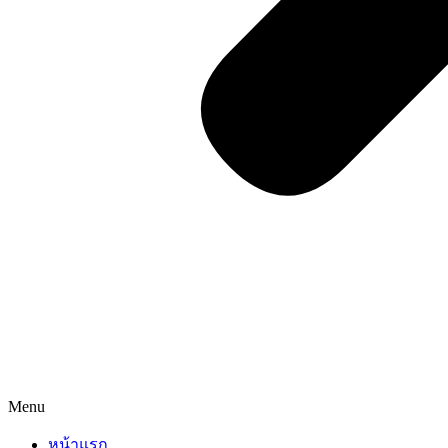
Menu
หน้าแรก